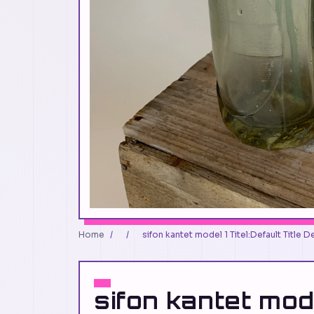
Home
/
/
sifon kantet model 1 Titel:Default Title D
sifon kantet mod