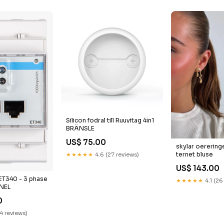
Silicon fodral till Ruuvitag 4in1
BRÄNSLE
US$ 75.00
skylar oerering
ternet bluse
★★★★★
4.6 (27 reviews)
US$ 143.00
ET340 - 3 phase
★★★★★
4.1 (26
ANEL
0
14 reviews)