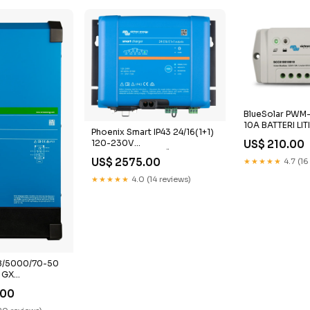
BlueSolar PWM-
10A BATTERI LIT
Phoenix Smart IP43 24/16(1+1)
US$ 210.00
120-230V
PLANCHATILLBEHÖR
US$ 2575.00
★★★★★
4.7 (16
★★★★★
4.0 (14 reviews)
48/5000/70-50
 GX
EGULATOR
.00