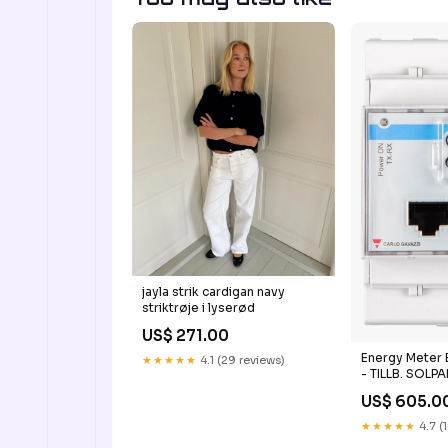
jayla strik cardigan navy
striktrøje i lyserød
US$ 271.00
Energy Meter 
★★★★★
4.1 (29 reviews)
- TILLB. SOLP
US$ 605.0
★★★★★
4.7 (