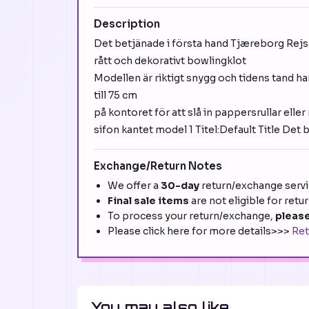
Description
Det betjänade i första hand Tjæreborg Rejs
rått och dekorativt bowlingklot
Modellen är riktigt snygg och tidens tand har 
till 75 cm
på kontoret för att slå in pappersrullar eller
sifon kantet model 1 Titel:Default Title Det
Exchange/Return Notes
We offer a
30-day
return/exchange servic
Final sale items
are not eligible for retu
To process your return/exchange,
please
Please click here for more details>>>
Ret
You may also like