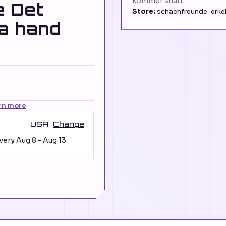
kommer snart.
e Det
Store:
schachfreunde-erkel
ta hand
rn more
USA
Change
ivery
Aug 8
-
Aug 13