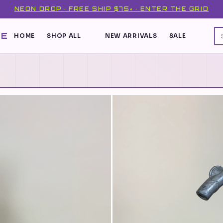
NEON DROP · FREE SHIP $75+ · ENTER THE GRID
DE
HOME
SHOP ALL
NEW ARRIVALS
SALE