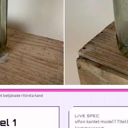
et betjänade i första hand
LIVE SPEC
el 1
sifon kantet model 1 Titel