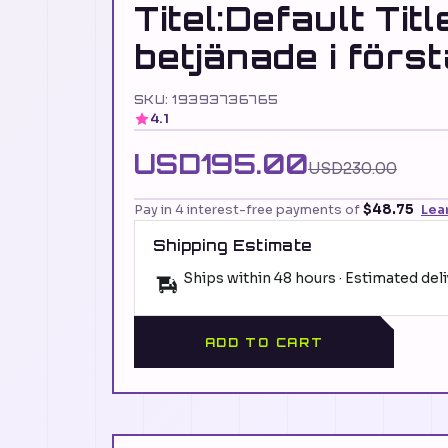
Titel:Default Titl
betjänade i förs
SKU: 19393736765
4.1
USD195.00
USD230.00
Pay in 4 interest-free payments of
$48.75
Lea
Shipping Estimate
Ships within 48 hours · Estimated del
ADD TO CART