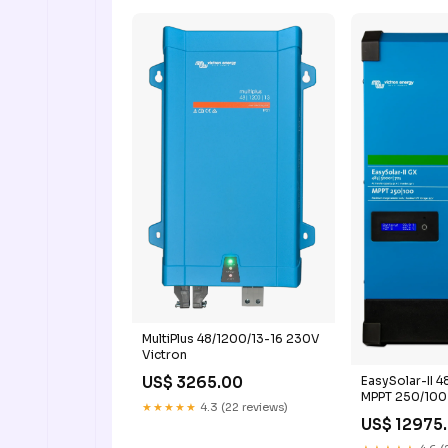
MultiPlus 48/1200/13-16 230V
Victron
EasySolar-II 
US$ 3265.00
MPPT 250/100
★★★★★
4.3 (22 reviews)
GENERATORR
US$ 12975