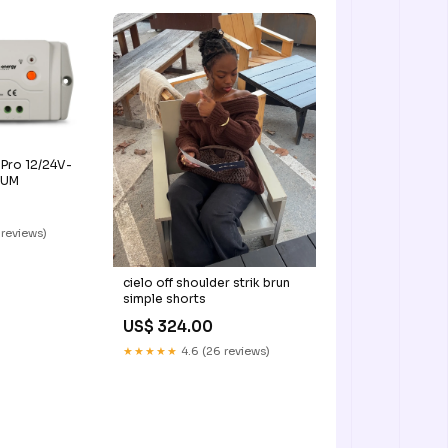
Pro 12/24V-
IUM
 reviews)
cielo off shoulder strik brun
simple shorts
US$ 324.00
★★★★★
4.6 (26 reviews)