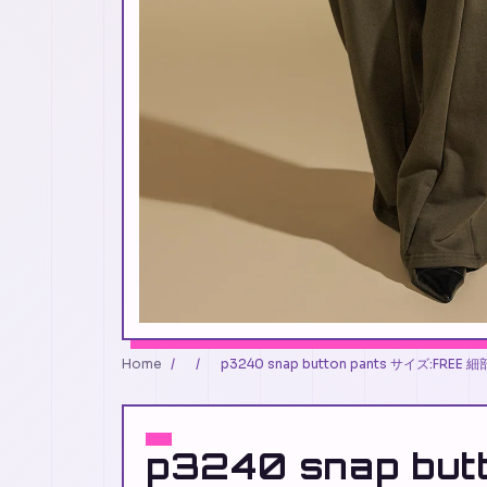
Home
/
/
p3240 snap button pants サイズ
p3240 snap but