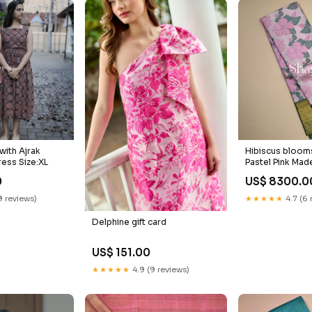
with Ajrak
Hibiscus blooms
ress Size:XL
Pastel Pink Mad
0
US$ 8300.0
9 reviews)
★★★★★
4.7 (6 
Delphine gift card
US$ 151.00
★★★★★
4.9 (9 reviews)