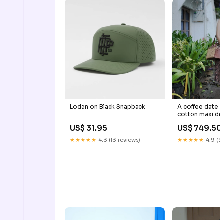
Loden on Black Snapback
A coffee date 
cotton maxi d
US$ 31.95
US$ 749.5
★★★★★
4.3 (13 reviews)
★★★★★
4.9 (