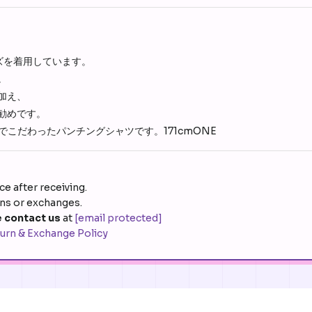
イズを着用しています。
。
加え、
お勧めです。
EE 細部までこだわったパンチングシャツです。171cmONE
e after receiving.
rns or exchanges.
 contact us
at
[email protected]
urn & Exchange Policy