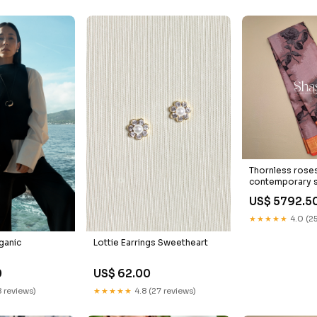
Thornless rose
contemporary si
Orange Palette
US$ 5792.5
Order
★★★★★
4.0 (25
Lottie Earrings Sweetheart
ganic
US$ 62.00
0
★★★★★
4.8 (27 reviews)
8 reviews)