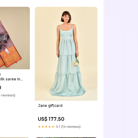
s
lk saree in
 Made to
0
 reviews)
Jane giftcard
US$ 177.50
★★★★★
4.1 (14 reviews)