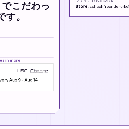
ツです。171cmONE
部までこだわっ
Store:
schachfreunde-erkel
です。
earn more
USA
Change
ivery
Aug 9
-
Aug 14