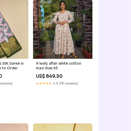
 Silk Saree in
A leafy affair white cotton
e to Order
maxi Size:XS
0
US$ 849.50
reviews)
★★★★★
4.3 (19 reviews)