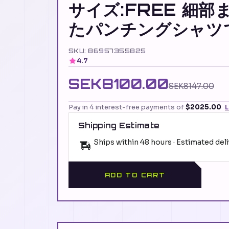
サイズ:FREE 細
たパンチングシャツ
SKU: 86957355825
4.7
SEK8100.00
SEK8147.00
Pay in 4 interest-free payments of
$2025.00
L
Shipping Estimate
Ships within 48 hours · Estimated del
ADD TO CART