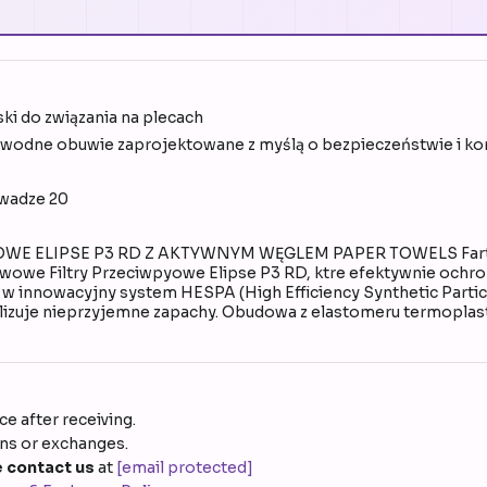
ski do związania na plecach
wodne obuwie zaprojektowane z myślą o bezpieczeństwie i ko
 wadze 20
ELIPSE P3 RD Z AKTYWNYM WĘGLEM PAPER TOWELS Fartuch 
owe Filtry Przeciwpyowe Elipse P3 RD, ktre efektywnie ochr
 w innowacyjny system HESPA (High Efficiency Synthetic Partic
izuje nieprzyjemne zapachy. Obudowa z elastomeru termoplast
e after receiving.
rns or exchanges.
 contact us
at
[email protected]