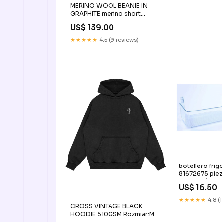
MERINO WOOL BEANIE IN
GRAPHITE merino short
beanie
US$ 139.00
★★★★★
4.5 (9 reviews)
botellero frig
81672675 pie
reparación fr
US$ 16.50
★★★★★
4.8 (
CROSS VINTAGE BLACK
HOODIE 510GSM Rozmiar:M