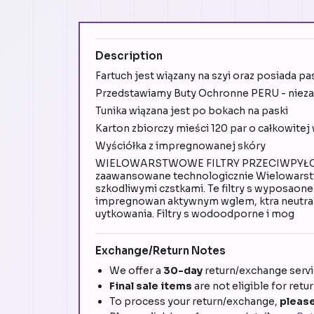
Description
Fartuch jest wiązany na szyi oraz posiada pa
Przedstawiamy Buty Ochronne PERU - nieza
Tunika wiązana jest po bokach na paski
Karton zbiorczy mieści 120 par o całkowitej
Wyściółka z impregnowanej skóry
WIELOWARSTWOWE FILTRY PRZECIWPYŁOWE 
zaawansowane technologicznie Wielowarstw
szkodliwymi czstkami. Te filtry s wyposaone
impregnowan aktywnym wglem, ktra neutral
uytkowania. Filtry s wodoodporne i mog
Exchange/Return Notes
We offer a
30-day
return/exchange servic
Final sale items
are not eligible for retu
To process your return/exchange,
please