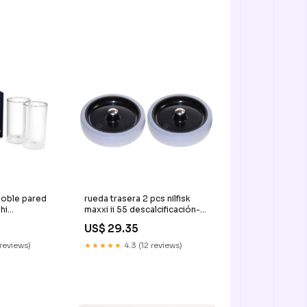
doble pared
rueda trasera 2 pcs nilfisk
hi
maxxi ii 55 descalcificación-
ndejas-
lavadora
US$ 29.35
ico
 reviews)
★★★★★
4.3 (12 reviews)