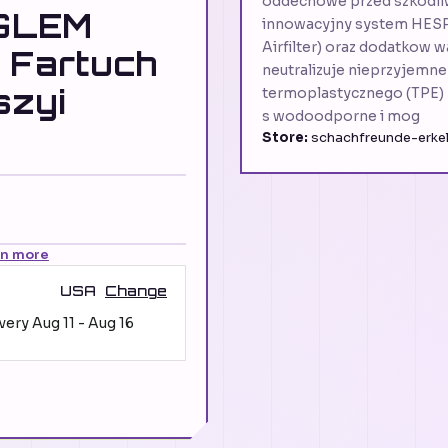
oddechowe przed szkodliw
GLEM
innowacyjny system HESPA 
Airfilter) oraz dodatkow
Fartuch
neutralizuje nieprzyjemn
szyi
termoplastycznego (TPE) z
s wodoodporne i mog
Store:
schachfreunde-erkel
rn more
USA
Change
ivery
Aug 11
-
Aug 16