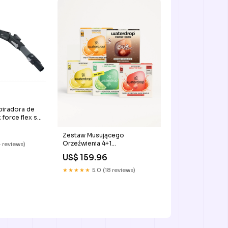
spiradora de
force flex ss
rmostatos-
Zestaw Musującego
Orzeźwienia 4+1
 reviews)
__pinklemonade25
US$ 159.96
★★★★★
5.0 (18 reviews)