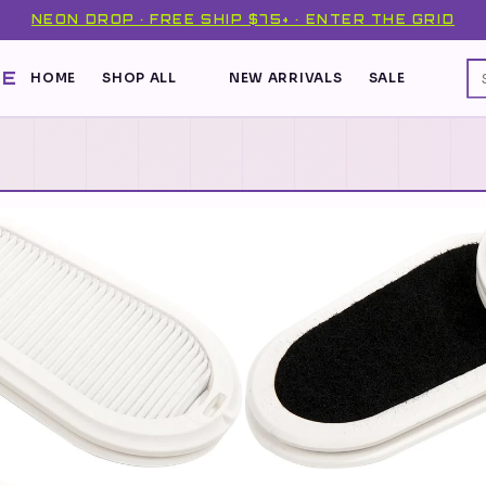
NEON DROP · FREE SHIP $75+ · ENTER THE GRID
DE
HOME
SHOP ALL
NEW ARRIVALS
SALE