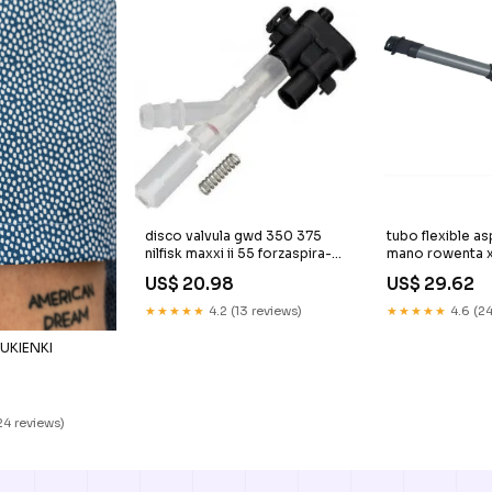
disco valvula gwd 350 375
tubo flexible a
nilfisk maxxi ii 55 forzaspira-
mano rowenta x 
mc350
2230002888 te
US$ 20.98
US$ 29.62
lavavajillas
★★★★★
4.2 (13 reviews)
★★★★★
4.6 (24
UKIENKI
24 reviews)