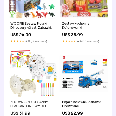
WOOPIE Zestaw Figurki
Zestaw kuchenny
Dinozaury 40 szt. Zabawki
Kolorowanki
do nauki kolorów
US$ 24.00
US$ 35.99
★★★★★
4.8 (12 reviews)
★★★★★
4.4 (16 reviews)
ZESTAW ARTYSTYCZNY
Pojazd holownik Zabawki
LEW KARTONOWY DO
Drewniane
MALOWANIA SKŁADANIA
US$ 31.99
US$ 22.99
KOLOROWANKA MAZAKI