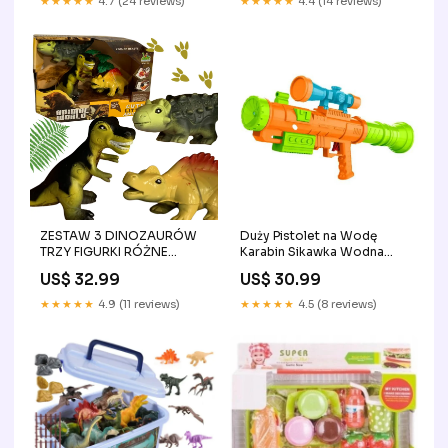
★★★★★
4.7 (24 reviews)
★★★★★
4.4 (14 reviews)
ZESTAW 3 DINOZAURÓW
Duży Pistolet na Wodę
TRZY FIGURKI RÓŻNE
Karabin Sikawka Wodna
RODZAJE DRZEWKO
Miotacz Dla Dzieci Broń
US$ 32.99
US$ 30.99
ZESTAW DLA DZIECI Lekarz
66Cm Układanki
magnetyczne
★★★★★
4.9 (11 reviews)
★★★★★
4.5 (8 reviews)