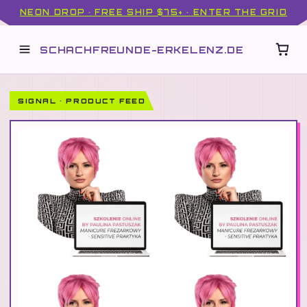
NEON DROP · FREE SHIP $75+ · ENTER THE GRID
SCHACHFREUNDE-ERKELENZ.DE
SIGNAL · PRODUCT FEED