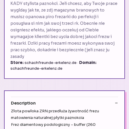
KADY stylista paznokci. Jeli chcesz, aby Twoje prace
wyglday jak te, ze zdj magazynw branowych to
musisz opanowa piro frezarki do perfekcji i
posugiwa si nim jak swoj trzeci rk. Obecnie nie
osigniesz efektu, jakiego oczekuj od Ciebie
wymagajce klientki bez uycia dobrej jakoci frezw i
frezarki. Dziki pracy frezami moesz wykonywa swoj
prac szybko, dokadnie i bezpiecznie (jeli znasz ju
zasady
Store:
schachfreunde-erkelenz.de ·
Domain:
schachfreunde-erkelenz.de
Description
Złota powłoka ZRN przedłuża żywotność frezu
matowienia naturalnej płytki paznokcia
Frez diamentowy podologiczny – buffer (260