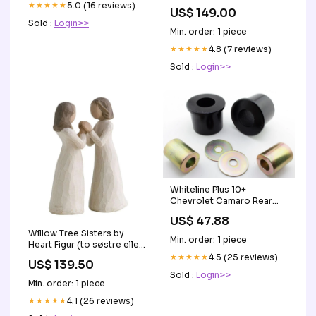
★★★★★
5.0 (16 reviews)
US$ 149.00
Sold :
Login>>
Min. order: 1 piece
★★★★★
4.8 (7 reviews)
Sold :
Login>>
Whiteline Plus 10+
Chevrolet Camaro Rear
Upper Inner Control Arm
US$ 47.88
Bushing Kit fits_2000-
Willow Tree Sisters by
2006`Audi`TT`Base~2002`Audi`TT
Min. order: 1 piece
Heart Figur (to søstre eller
Quattro`ALMS
veninder) Pusleborde
Edition~2000-
★★★★★
4.5 (25 reviews)
US$ 139.50
2006`Audi`TT
Sold :
Login>>
Quattro`Base~2006`Audi`TT
Min. order: 1 piece
Quattro`Special
★★★★★
4.1 (26 reviews)
Edition~2016-
2020`Chevrolet`Camaro`SS