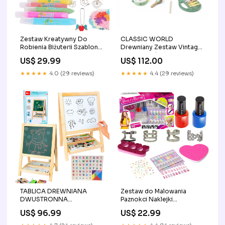
Zestaw Kreatywny Do
CLASSIC WORLD
Robienia Biżuterii Szablony
Drewniany Zestaw Vintage
5d Zawieszki Na Okno
Instrumentów Muzycznych
US$ 29.99
US$ 112.00
Zabawki Antystresowe
18ms+ WOOPIE Zestaw
Lekarski Mały Lekarza
★★★★★
4.0 (29 reviews)
★★★★★
4.4 (29 reviews)
Doktor w Walizce Światło
Dźwięk + Akc.
TABLICA DREWNIANA
Zestaw do Malowania
DWUSTRONNA
Paznokci Naklejki
MAGNETYCZNA MARKER
Pierścionki Brokat Huśtawki
US$ 96.99
US$ 22.99
KREDA LITERKI CYFRY
i Place zabaw
GĄBKA Strażak