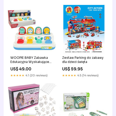
WOOPIE BABY Zabawka
Zestaw Parking do zabawy
Edukacyjna Wyskakujące
dla dzieci święta
Zwierzątka POP-UP zabawki
US$ 49.00
US$ 59.95
Drewniany Tor na kulki
Kulodron 49 elementów od
★★★★★
4.1 (20 reviews)
★★★★★
4.5 (14 reviews)
Viga