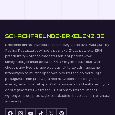
SCHACHFREUNDE-ERKELENZ.DE
Szkolenie online ,,Manicure Frezarkowy-Sensitive Praktyka’’ by
Paulina Pastuszak stylizacja paznokci Złota powłoka ZRN
przedłuża żywotnośćPraca frezark jest podstawow
umiejtnoci, jak musi posiada KADY stylista paznokci. Jeli
chcesz, aby Twoje prace wyglday jak te, ze zdj magazynw
branowych to musisz opanowa piro frezarki do perfekcji i
posugiwa si nim jak swoj trzeci rk. Obecnie nie osigniesz
efektu, jakiego oczekuj od Ciebie wymagajce klientki bez uycia
dobrej jakoci frezw i frezarki. Dziki pracy frezami moesz
wykonywa swoj prac szybko, dokadnie i bezpiecznie (jeli znasz
ju zasady