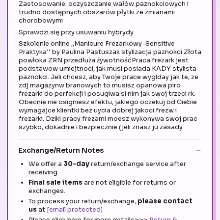
Zastosowanie: oczyszczanie wałów paznokciowych i
trudno dostępnych obszarów płytki ze zmianami
chorobowymi
Sprawdzi się przy usuwaniu hybrydy
Szkolenie online ,,Manicure Frezarkowy-Sensitive
Praktyka’’ by Paulina Pastuszak stylizacja paznokci Złota
powłoka ZRN przedłuża żywotnośćPraca frezark jest
podstawow umiejtnoci, jak musi posiada KADY stylista
paznokci. Jeli chcesz, aby Twoje prace wyglday jak te, ze
zdj magazynw branowych to musisz opanowa piro
frezarki do perfekcji i posugiwa si nim jak swoj trzeci rk.
Obecnie nie osigniesz efektu, jakiego oczekuj od Ciebie
wymagajce klientki bez uycia dobrej jakoci frezw i
frezarki. Dziki pracy frezami moesz wykonywa swoj prac
szybko, dokadnie i bezpiecznie (jeli znasz ju zasady
Exchange/Return Notes
We offer a
30-day
return/exchange service after
receiving.
Final sale items
are not eligible for returns or
exchanges.
To process your return/exchange,
please contact
us
at
[email protected]
Please click here for more details>>>
Return &