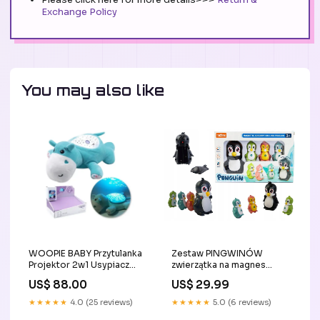
Exchange Policy
You may also like
WOOPIE BABY Przytulanka
Zestaw PINGWINÓW
Projektor 2w1 Usypiacz
zwierzątka na magnes
Hipopotam edukacyjna
mama+dzieci Zestawy
US$ 88.00
US$ 29.99
układanka montessori
plastyczne
★★★★★
4.0 (25 reviews)
★★★★★
5.0 (6 reviews)