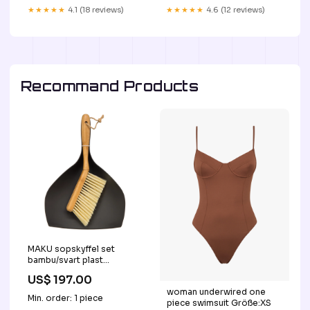
Artykuły szkolne i
★★★★★
4.1 (18 reviews)
★★★★★
4.6 (12 reviews)
plastyczne
Recommand Products
MAKU sopskyffel set
bambu/svart plast
Titel:Default Title
US$ 197.00
woman underwired one
Min. order: 1 piece
piece swimsuit Größe:XS