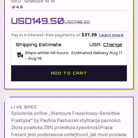
SKU: 78109947979
4.6
USD149.50
USD198.50
Pay in 4 interest-free payments of
$37.38
Learn more
Shipping Estimate
USA
Change
Ships within 48 hours · Estimated delivery
Aug 11
-
Aug 16
ADD TO CART
LIVE SPEC
Szkolenie online ,,Manicure Frezarkowy-Sensitive
Praktyka’’ by Paulina Pastuszak stylizacja paznokci
Złota powłoka ZRN przedłuża żywotnośćPraca
frezark jest podstawow umiejtnoci, jak musi posiada