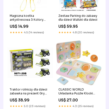
Magiczna kostka
Zestaw Parking do zabawy
antystresowa 3 Kolory
dla dzieci Walizki dla dzieci
Układanki
US$ 14.99
US$ 59.95
★★★★★
4.5 (14 reviews)
★★★★★
4.8 (20 reviews)
Traktor rolniczy dla dzieci
CLASSIC WORLD
zabawka na prezent Gry
Układanka Puzzle Klocki
rodzinne i towarzyskie
Geometryczne 9 el. nauka
US$ 38.99
US$ 27.00
sortowania odpadów dla
dzieci
★★★★★
5.0 (23 reviews)
★★★★★
4.3 (25 reviews)